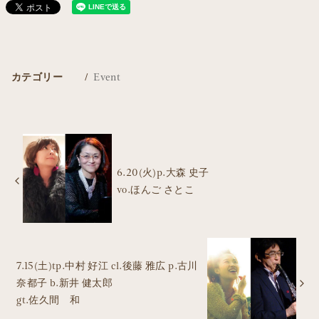
カテゴリー
Event
6.20(火)p.大森 史子
vo.ほんご さとこ
7.15(土)tp.中村 好江 cl.後藤 雅広 p.古川
奈都子 b.新井 健太郎
gt.佐久間 和