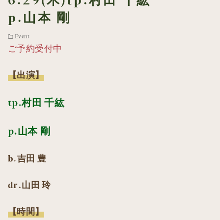
6.29(木)tp.村田 千紘
p.山本 剛
Event
ご予約受付中
【出演】
tp.村田 千紘
p.山本 剛
b.吉田 豊
dr.山田 玲
【時間】