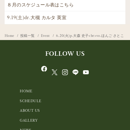
８月のスケジュール表はこちら
9.19(土)dr.大槻 カルタ 英宣
Home
投稿一覧
Event
6.20(火)p.大森 史子<br>vo.ほんご さとこ
FOLLOW US
HOME
SCHEDULE
ABOUT US
GALLERY