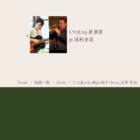
1.9(火)tp.原 朋直
gt.浅利 史花
Home
投稿一覧
Event
2.2(金)vln.牧山 純子<br>p.太宰 百合