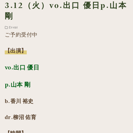
3.12（火）vo.出口 優日p.山本
剛
Event
ご予約受付中
【出演】
vo.出口 優日
p.山本 剛
b.香川 裕史
dr.柳沼 佑育