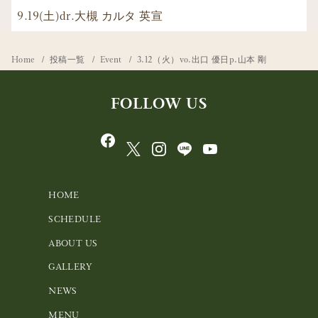
9.19(土)dr.大槻 カルタ 英宣
Home
投稿一覧
Event
3.12（火）vo.出口 優日p.山本 剛
FOLLOW US
HOME
SCHEDULE
ABOUT US
GALLERY
NEWS
MENU